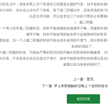
们的生活中，很多的男人为了彰显自己的霸道总裁的气质，似乎都喜欢跷
的小动作，也许会让你当不了爸爸。除了跷二郎腿以外，还有其他的坏习
以及生理功能，所以改变这三个好的习惯会让你重振
1、翘二郎腿
一个男人经常翘二郎腿的话，就有可能使腿部血液循环不畅，而腿部本身
循环不畅，就有可能使局部缺血而引起细胞组织的坏死
都知道，当一个人翘二郎腿的时候可能会使生殖局部不透气，所以很容易
机体的感染了。
人翘二郎腿的时候，可能会严重的挤压到前列腺从而影响前列腺健康，大
的关系，不管是发生炎症还是过于增大，都有可能影响男性的排尿以及生
健康以及当爸爸的权利了。
上一篇：暂无
下一篇: 早上亲密接触好过晚上？这些好处
返回列表