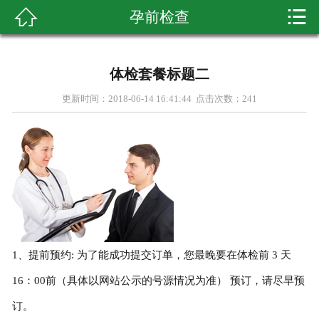


孕前检查

首页
关于我们
体检套餐标题二
体检套餐
更新时间：2018-06-14 16:41:44 点击次数：
241
新闻资讯
专家团队
优惠套餐
先进仪器
1、提前预约: 为了能成功提交订单，您最晚要在体检前 3 天
健康知识
16：00前（具体以网站公示的号源情况为准） 预订，请尽早预
订。
荣誉资质